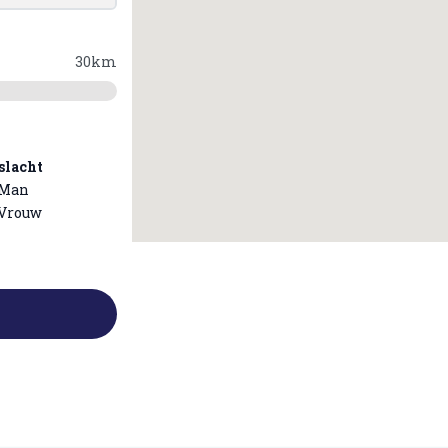
30
km
slacht
Man
Vrouw