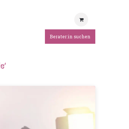
rvice
Berater:in suchen
ie’