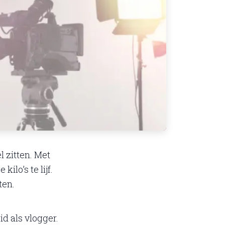
l zitten. Met
lo’s te lijf.
ten.
id als vlogger.