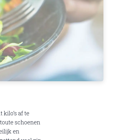
kilo’s af te
 stoute schoenen
ilijk en