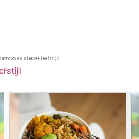
tionen
PortionIQ
Berater:in werden
Klantense
atroon en nieuwe leefstijl!
fstijl!