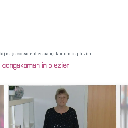
Acties
PortionIQ
Consulent worden
Klantense
 bij mijn consulent en aangekomen in plezier
n aangekomen in plezier