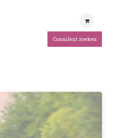
rvice
Consulent zoeken