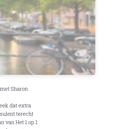
t met Sharon
eek dat extra
nsulent terecht
n van Het 1 op 1