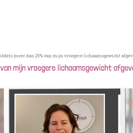
Acties
PortionIQ
Consulent worden
Klantense
iddels meer dan 25% van mijn vroegere lichaamsgewicht afgev
 van mijn vroegere lichaamsgewicht afgev