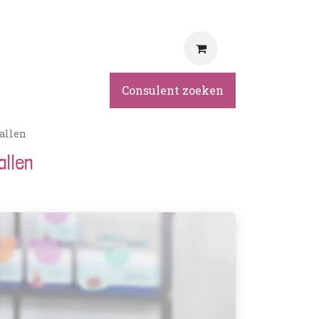
rvice
Consulent zoeken
allen
allen