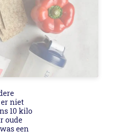
dere
er niet
s 10 kilo
ar oude
 was een