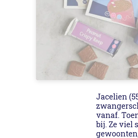
Jacelien (
zwangerscha
vanaf. Toen
bij. Ze vie
gewoonten,