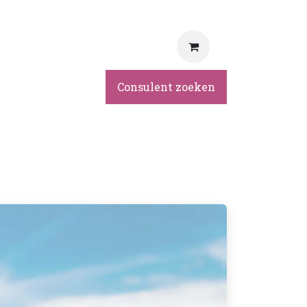
rvice
Consulent zoeken