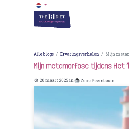
Het 1 op 1 Dieet
Blogs & Recepten
Alle blogs
Ervaringsverhalen
Mijn metamo
Mijn metamorfose tijdens Het 1
20 maart 2025
in
Zeno Peereboom