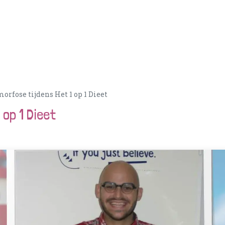
Acties
PortionIQ
Consulent worden
Klantense
rfose tijdens Het 1 op 1 Dieet
 op 1 Dieet