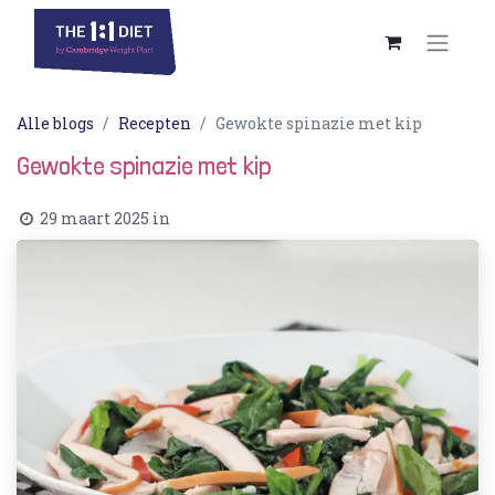
Alle blogs
Recepten
Gewokte spinazie met kip
Gewokte spinazie met kip
29 maart 2025
in