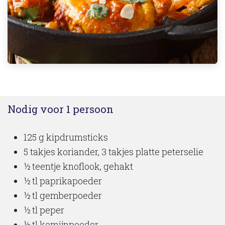
Nodig voor 1 persoon
125 g kipdrumsticks
5 takjes koriander, 3 takjes platte peterselie
½ teentje knoflook, gehakt
½ tl paprikapoeder
½ tl gemberpoeder
½ tl peper
½ tl komijnpoeder