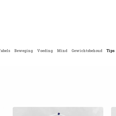
Acties
PortionIQ
Consulent worden
Klantense
fabels
Beweging
Voeding
Mind
Gewichtsbehoud
Tips