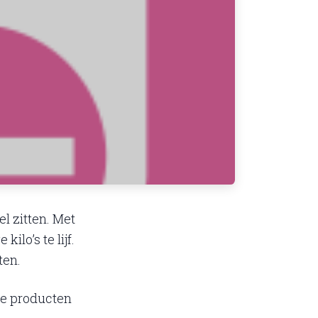
el zitten. Met
lo’s te lijf.
ten.
ge producten