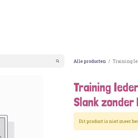
Acties
PortionIQ
Consulent worden
Klantense
Alle producten
Training I
Training Iede
Slank zonder
Dit product is niet meer be