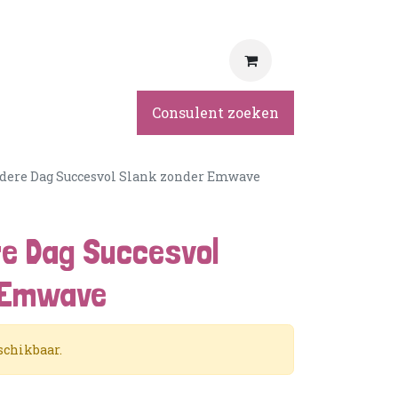
rvice
Consulent zoeken
edere Dag Succesvol Slank zonder Emwave
re Dag Succesvol
 Emwave
schikbaar.