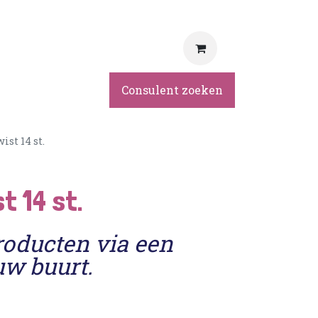
rvice
Consulent zoeken
ist 14 st.
t 14 st.
roducten via een
uw buurt.