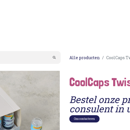
Acties
PortionIQ
Consulent worden
Klantense
Alle producten
CoolCaps Tw
CoolCaps Twis
Bestel onze p
consulent in 
Ons contacteren