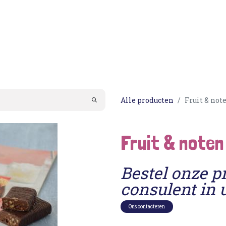
Acties
PortionIQ
Consulent worden
Klantense
Alle producten
Fruit & not
Fruit & noten
Bestel onze p
consulent in 
Ons contacteren