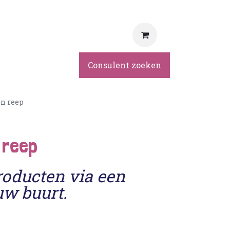
rvice
Consulent zoeken
en reep
 reep
roducten via een
uw buurt.