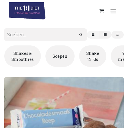
Shakes &
Shake
W
Soepen
Smoothies
'N' Go
maal