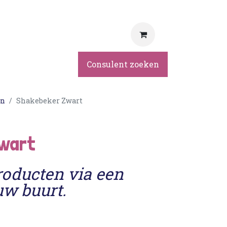
rvice
Consulent zoeken
en
Shakebeker Zwart
Zwart
roducten via een
uw buurt.