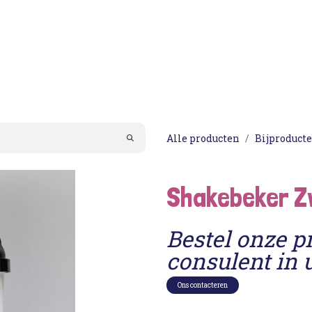
Acties
PortionIQ
Consulent worden
Klantense
Alle producten
Bijproduct
Shakebeker 
Bestel onze p
consulent in 
Ons contacteren