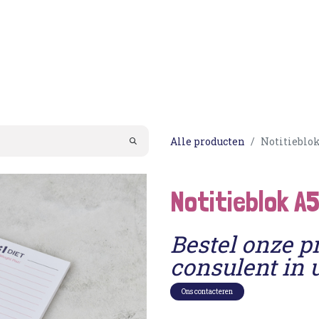
Acties
PortionIQ
Consulent worden
Klantense
Alle producten
Notitieblok 
Notitieblok A5
Bestel onze p
consulent in 
Ons contacteren