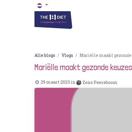
Het 1 op 1 Dieet
Blogs & Recepten
Alle blogs
Vlogs
Mariëlle maakt gezonde k
Mariëlle maakt gezonde keuzes o
29 maart 2023
in
Zeno Peereboom