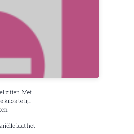
el zitten. Met
lo’s te lijf.
ten.
iëlle laat het