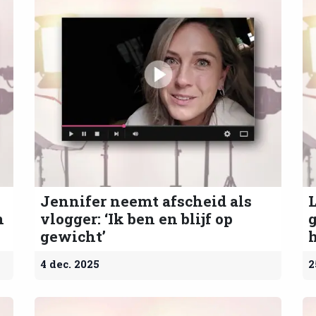
Jennifer neemt afscheid als
L
n
vlogger: ‘Ik ben en blijf op
g
gewicht’
h
4 dec. 2025
2