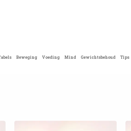
Acties
PortionIQ
Consulent worden
Klantense
fabels
Beweging
Voeding
Mind
Gewichtsbehoud
Tips