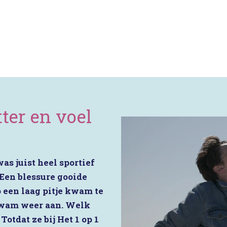
Acties
PortionIQ
Consulent worden
Klantense
itter en voel
was juist heel sportief
 Een blessure gooide
 een laag pitje kwam te
 kwam weer aan. Welk
Totdat ze bij Het 1 op 1