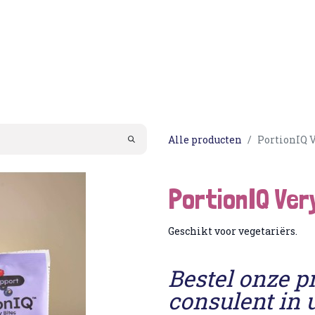
Acties
PortionIQ
Consulent worden
Klantense
Alle producten
PortionIQ V
PortionIQ Ver
Geschikt voor vegetariërs.
Bestel onze p
consulent in 