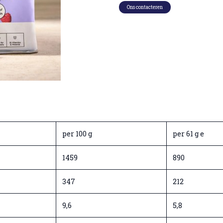
Ons contacteren
per 100 g
per 61 g e
1459
890
347
212
9,6
5,8