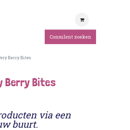
rvice
Consulent zoeken
ery Berry Bites
y Berry Bites
roducten via een
uw buurt.