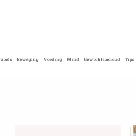
Acties
PortionIQ
Consulent worden
Klantense
fabels
Beweging
Voeding
Mind
Gewichtsbehoud
Tips