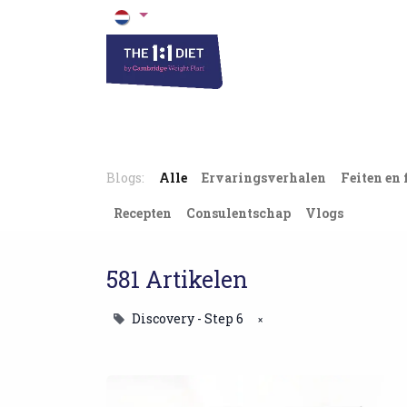
Het 1 op 1 Dieet
Blogs & Recepten
Blogs:
Alle
Ervaringsverhalen
Feiten en 
Recepten
Consulentschap
Vlogs
581 Artikelen
Discovery - Step 6
×